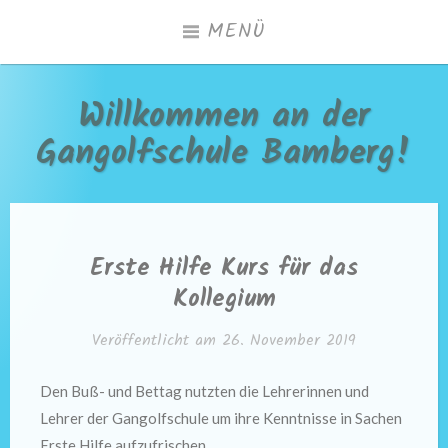
Zum
MENÜ
Inhalt
springen
Willkommen an der
Gangolfschule Bamberg!
Erste Hilfe Kurs für das
Kollegium
Veröffentlicht am
26. November 2019
Den Buß- und Bettag nutzten die Lehrerinnen und
Lehrer der Gangolfschule um ihre Kenntnisse in Sachen
Erste Hilfe aufzufrischen.