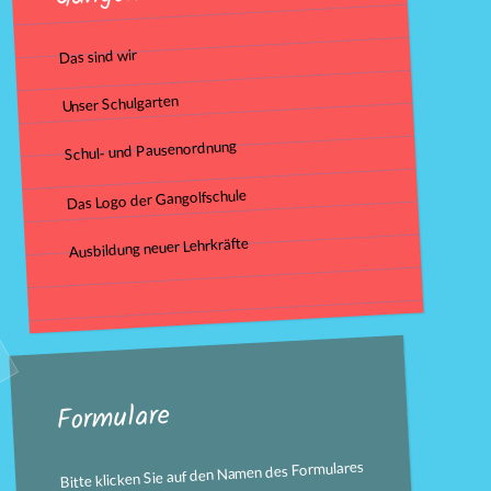
Das sind wir
Unser Schulgarten
Schul- und Pausenordnung
Das Logo der Gangolfschule
Ausbildung neuer Lehrkräfte
Formulare
Bitte klicken Sie auf den Namen des Formulares