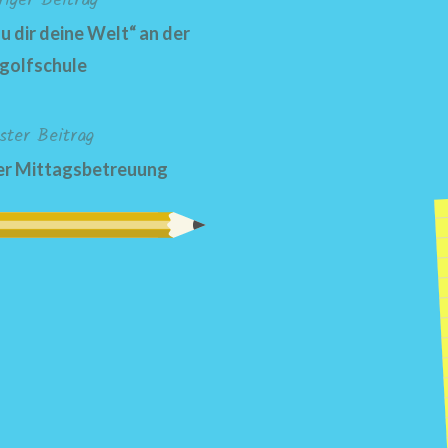
riger Beitrag
 dir deine Welt“ an der
golfschule
ster Beitrag
der Mittagsbetreuung