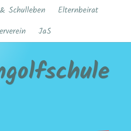
 & Schulleben
Elternbeirat
erverein
JaS
golfschule