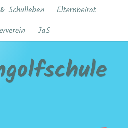
 & Schulleben
Elternbeirat
erverein
JaS
golfschule