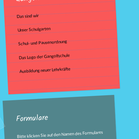
Das sind wir
Unser Schulgarten
Schul- und Pausenordnung
Das Logo der Gangolfschule
Ausbildung neuer Lehrkräfte
Formulare
Bitte klicken Sie auf den Namen des Formulares