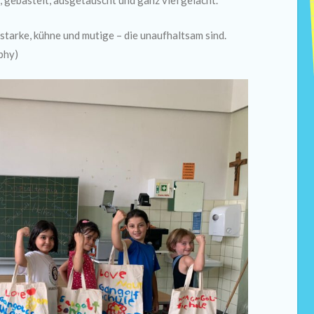
n, gebastelt, ausgetauscht und ganz viel gelacht.
tarke, kühne und mutige – die unaufhaltsam sind.
phy)