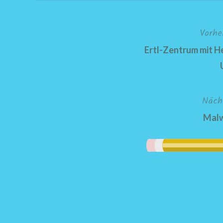
Vorhe
Beitragsnavigation
Ertl-Zentrum mit He
Näch
Mal