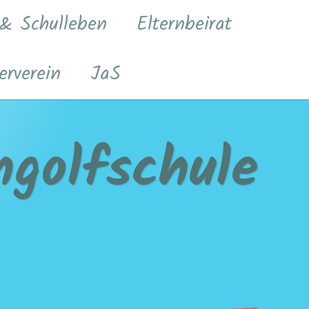
 & Schulleben
Elternbeirat
erverein
JaS
golfschule