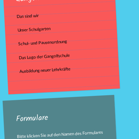
Das sind wir
Unser Schulgarten
Schul- und Pausenordnung
Das Logo der Gangolfschule
Ausbildung neuer Lehrkräfte
Formulare
Bitte klicken Sie auf den Namen des Formulares