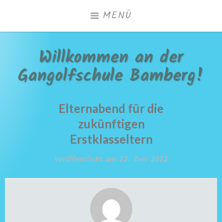
Zum
MENÜ
Inhalt
springen
Willkommen an der
Gangolfschule Bamberg!
Elternabend für die
zukünftigen
Erstklasseltern
Veröffentlicht am
22. Juni 2022