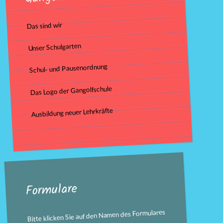
Das sind wir
Unser Schulgarten
Schul- und Pausenordnung
Das Logo der Gangolfschule
Ausbildung neuer Lehrkräfte
Formulare
Bitte klicken Sie auf den Namen des Formulares