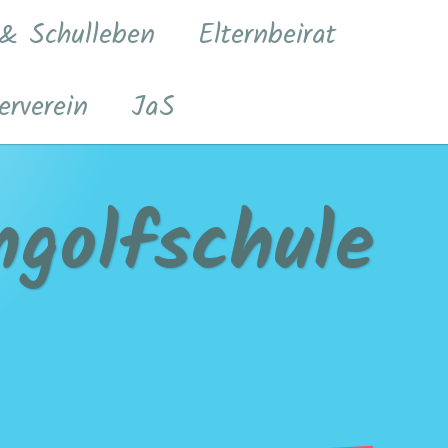
 & Schulleben
Elternbeirat
erverein
JaS
golfschule