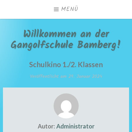
Zum
MENÜ
Inhalt
springen
Willkommen an der
Gangolfschule Bamberg!
Schulkino 1./2. Klassen
Veröffentlicht am
29. Januar 2024
Autor:
Administrator