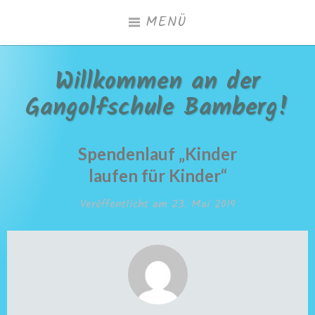
Zum
MENÜ
Inhalt
springen
Willkommen an der
Gangolfschule Bamberg!
Spendenlauf „Kinder
laufen für Kinder“
Veröffentlicht am
23. Mai 2019