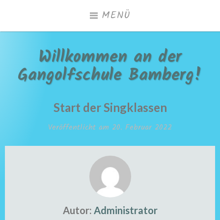
Zum
MENÜ
Inhalt
springen
Willkommen an der
Gangolfschule Bamberg!
Start der Singklassen
Veröffentlicht am
20. Februar 2022
Autor:
Administrator