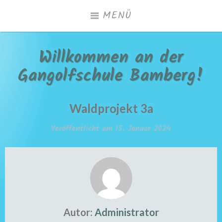
Zum
MENÜ
Inhalt
springen
Willkommen an der
Gangolfschule Bamberg!
Waldprojekt 3a
Veröffentlicht am
15. Januar 2024
Autor:
Administrator