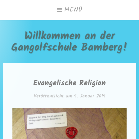
Zum
MENÜ
Inhalt
springen
Willkommen an der
Gangolfschule Bamberg!
Evangelische Religion
Veröffentlicht am
9. Januar 2019