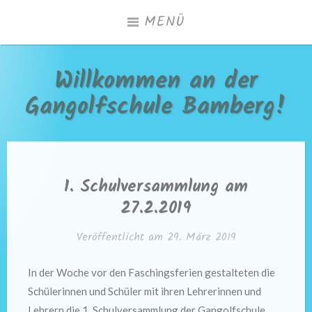
Zum
MENÜ
Inhalt
springen
Willkommen an der
Gangolfschule Bamberg!
1. Schulversammlung am
27.2.2019
Veröffentlicht am
29. März 2019
In der Woche vor den Faschingsferien gestalteten die
Schülerinnen und Schüler mit ihren Lehrerinnen und
Lehrern die 1. Schulversammlung der Gangolfschule.